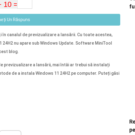
fu
neți Un Răspuns
în canalul de previzualizare a lansării. Cu toate acestea,
11 24H2 nu apare sub Windows Update. Software MiniTool
cest blog.
revizualizare a lansării, mai întâi ar trebui să instalați
etode de a instala Windows 11 24H2 pe computer. Puteți găsi
Re
pe