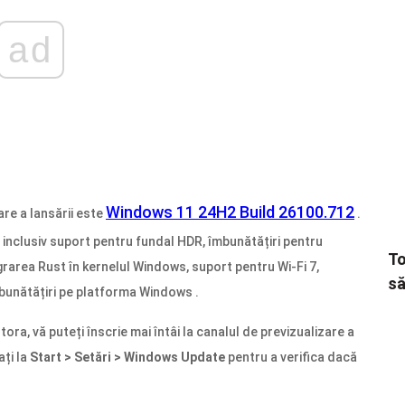
ad
Windows 11 24H2 Build 26100.712
are a lansării este
.
, inclusiv suport pentru fundal HDR, îmbunătățiri pentru
To
rarea Rust în kernelul Windows, suport pentru Wi-Fi 7,
să
mbunătățiri pe platforma Windows .
ora, vă puteți înscrie mai întâi la canalul de previzualizare a
ați la
Start > Setări > Windows Update
pentru a verifica dacă