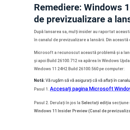
Remediere: Windows 11
de previzualizare a lans
După lansarea sa, mulți insider au raportat acea
în canalul de previzualizare a lansării. Din această
Microsoft a recunoscut această problemă și a lan
și apoi Build 26100.712 va apărea în Windows Update
Windows 11 24H2 Build 26100.560 pe computer:
Notă:
Vă rugăm să vă asigurați că vă aflați în canalu
Accesați pagina Microsoft Window
Pasul 1.
Pasul 2. Derulați în jos la
Selectați ediția
secțiune 
Windows 11 Insider Preview (Canal de previzualiza