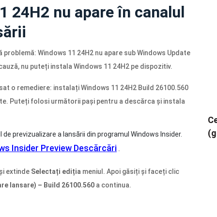
 24H2 nu apare în canalul
ării
stă problemă: Windows 11 24H2 nu apare sub Windows Update
 cauză, nu puteți instala Windows 11 24H2 pe dispozitiv.
sat o remediere: instalați Windows 11 24H2 Build 26100.560
. Puteți folosi următorii pași pentru a descărca și instala
Ce
(g
l de previzualizare a lansării din programul Windows Insider.
s Insider Preview Descărcări
.
și extinde
Selectați ediția
meniul. Apoi găsiți și faceți clic
re lansare) – Build 26100.560
a continua.