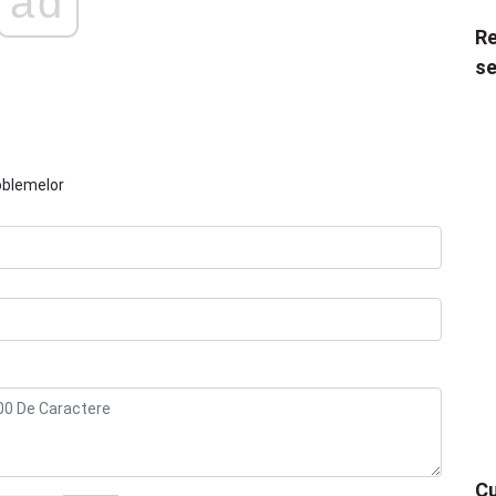
ad
Re
se
oblemelor
Cu