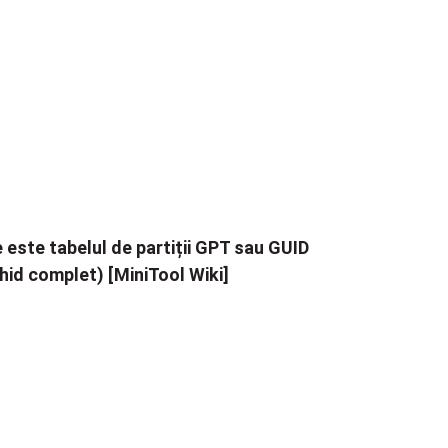
 este tabelul de partiții GPT sau GUID
hid complet) [MiniTool Wiki]