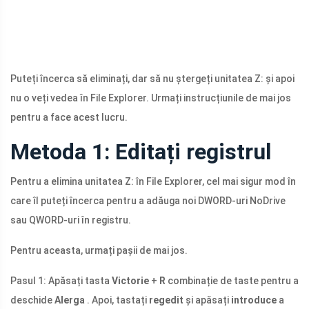
Puteți încerca să eliminați, dar să nu ștergeți unitatea Z: și apoi
nu o veți vedea în File Explorer. Urmați instrucțiunile de mai jos
pentru a face acest lucru.
Metoda 1: Editați registrul
Pentru a elimina unitatea Z: în File Explorer, cel mai sigur mod în
care îl puteți încerca pentru a adăuga noi DWORD-uri NoDrive
sau QWORD-uri în registru.
Pentru aceasta, urmați pașii de mai jos.
Pasul 1: Apăsați tasta
Victorie
+
R
combinație de taste pentru a
deschide
Alerga
. Apoi, tastați
regedit
și apăsați
introduce
a