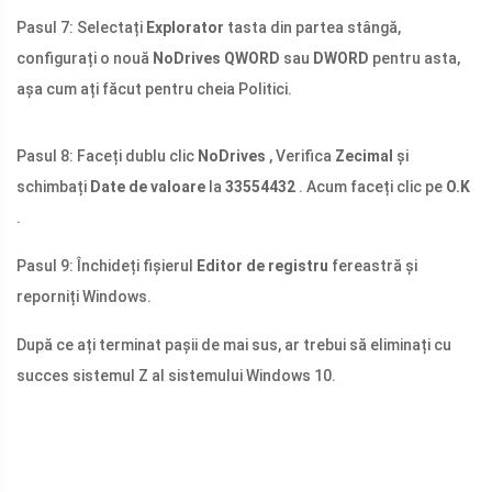
Pasul 7: Selectați
Explorator
tasta din partea stângă,
configurați o nouă
NoDrives QWORD
sau
DWORD
pentru asta,
așa cum ați făcut pentru cheia Politici.
Pasul 8: Faceți dublu clic
NoDrives
, Verifica
Zecimal
și
schimbați
Date de valoare
la
33554432
. Acum faceți clic pe
O.K
.
Pasul 9: Închideți fișierul
Editor de registru
fereastră și
reporniți Windows.
După ce ați terminat pașii de mai sus, ar trebui să eliminați cu
succes sistemul Z al sistemului Windows 10.