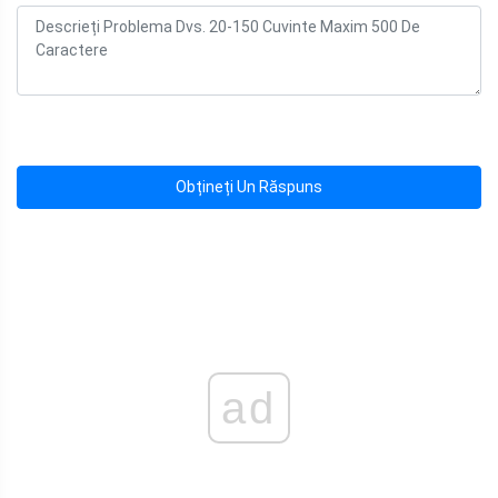
Obțineți Un Răspuns
ad