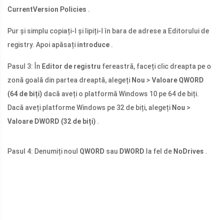
CurrentVersion Policies
.
Pur și simplu copiați-l și lipiți-l în bara de adrese a Editorului de
registry. Apoi apăsați
introduce
.
Pasul 3: În
Editor de registru
fereastră, faceți clic dreapta pe o
zonă goală din partea dreaptă, alegeți
Nou
>
Valoare QWORD
(64 de biți)
dacă aveți o platformă Windows 10 pe 64 de biți.
Dacă aveți platforme Windows pe 32 de biți, alegeți
Nou
>
Valoare DWORD (32 de biți)
.
Pasul 4: Denumiți noul
QWORD
sau
DWORD
la fel de
NoDrives
.