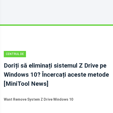
CENTRUL DE
ȘTIRI
Doriți să eliminați sistemul Z Drive pe
MINITOOL
Windows 10? Încercați aceste metode
[MiniTool News]
Want Remove System Z Drive Windows 10