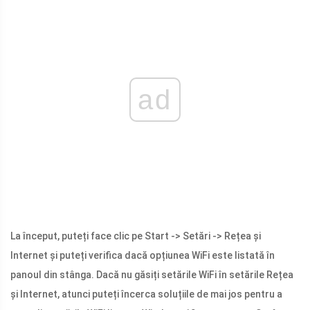
ad
La început, puteți face clic pe Start -> Setări -> Rețea și
Internet și puteți verifica dacă opțiunea WiFi este listată în
panoul din stânga. Dacă nu găsiți setările WiFi în setările Rețea
și Internet, atunci puteți încerca soluțiile de mai jos pentru a