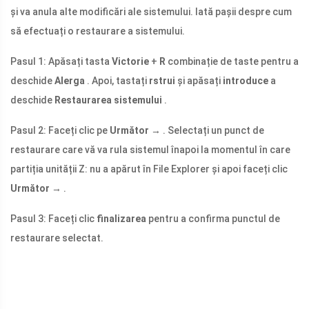
și va anula alte modificări ale sistemului. Iată pașii despre cum
să efectuați o restaurare a sistemului.
Pasul 1: Apăsați tasta
Victorie
+
R
combinație de taste pentru a
deschide
Alerga
. Apoi, tastați
rstrui
și apăsați
introduce
a
deschide
Restaurarea sistemului
.
Pasul 2: Faceți clic pe
Următor →
. Selectați un punct de
restaurare care vă va rula sistemul înapoi la momentul în care
partiția unității Z: nu a apărut în File Explorer și apoi faceți clic
Următor →
.
Pasul 3: Faceți clic
finalizarea
pentru a confirma punctul de
restaurare selectat.