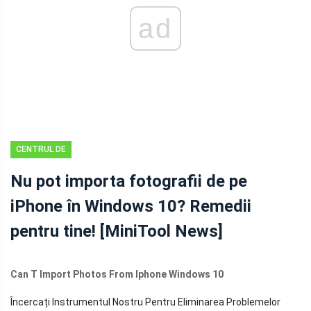
ad
CENTRUL DE
ȘTIRI
Nu pot importa fotografii de pe
MINITOOL
iPhone în Windows 10? Remedii
pentru tine! [MiniTool News]
Can T Import Photos From Iphone Windows 10
Încercați Instrumentul Nostru Pentru Eliminarea Problemelor