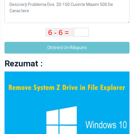
Obțineți Un Răspuns
Rezumat :