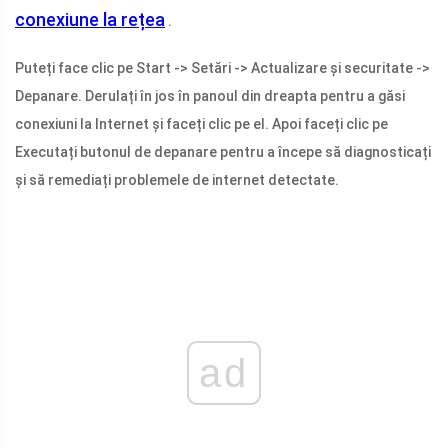
conexiune la rețea
.
Puteți face clic pe Start -> Setări -> Actualizare și securitate ->
Depanare. Derulați în jos în panoul din dreapta pentru a găsi
conexiuni la Internet și faceți clic pe el. Apoi faceți clic pe
Executați butonul de depanare pentru a începe să diagnosticați
și să remediați problemele de internet detectate.
ad