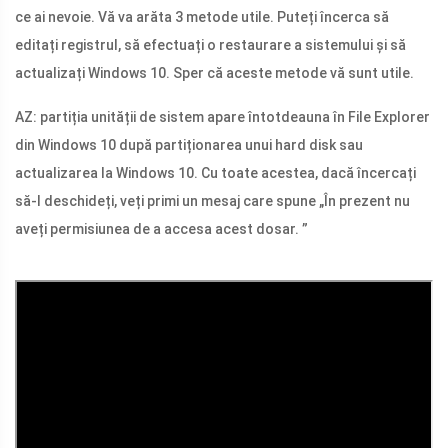
ce ai nevoie. Vă va arăta 3 metode utile. Puteți încerca să
editați registrul, să efectuați o restaurare a sistemului și să
actualizați Windows 10. Sper că aceste metode vă sunt utile.
AZ: partiția unității de sistem apare întotdeauna în File Explorer
din Windows 10 după partiționarea unui hard disk sau
actualizarea la Windows 10. Cu toate acestea, dacă încercați
să-l deschideți, veți primi un mesaj care spune „În prezent nu
aveți permisiunea de a accesa acest dosar. ”