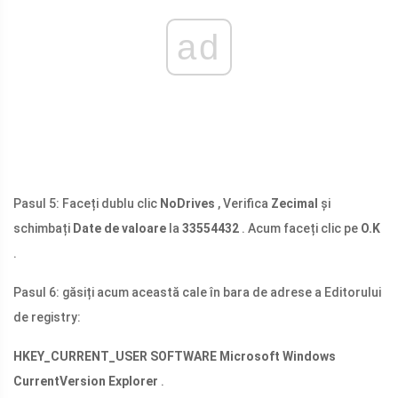
ad
Pasul 5: Faceți dublu clic
NoDrives
, Verifica
Zecimal
și
schimbați
Date de valoare
la
33554432
. Acum faceți clic pe
O.K
.
Pasul 6: găsiți acum această cale în bara de adrese a Editorului
de registry:
HKEY_CURRENT_USER SOFTWARE Microsoft Windows
CurrentVersion Explorer
.