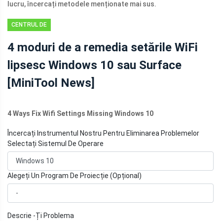
lucru, încercați metodele menționate mai sus.
CENTRUL DE
ȘTIRI
4 moduri de a remedia setările WiFi
MINITOOL
lipsesc Windows 10 sau Surface
[MiniTool News]
4 Ways Fix Wifi Settings Missing Windows 10
Încercați Instrumentul Nostru Pentru Eliminarea Problemelor
Selectați Sistemul De Operare
Alegeți Un Program De Proiecție (Opțional)
Descrie -Ți Problema