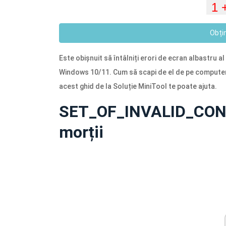
Obți
Este obișnuit să întâlniți erori de ecran albastr
Windows 10/11. Cum să scapi de el de pe computer.
acest ghid de la Soluție MiniTool te poate ajuta.
SET_OF_INVALID_CONTE
morții