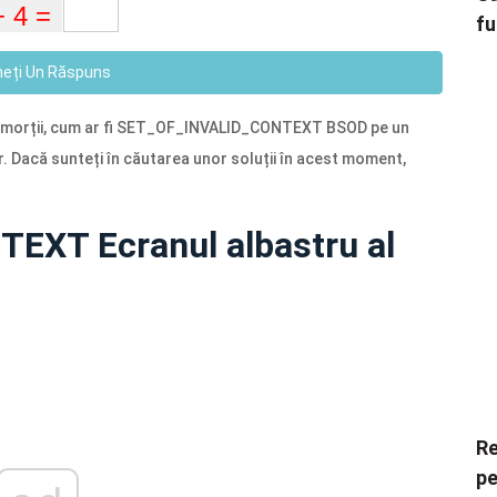
fu
neți Un Răspuns
u al morții, cum ar fi SET_OF_INVALID_CONTEXT BSOD pe un
 Dacă sunteți în căutarea unor soluții în acest moment,
XT Ecranul albastru al
Re
pe