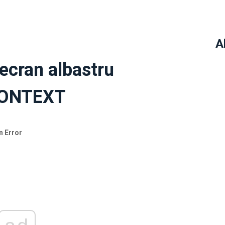
A
 ecran albastru
CONTEXT
n Error