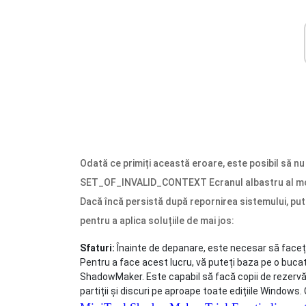
Odată ce primiți această eroare, este posibil să nu
SET_OF_INVALID_CONTEXT Ecranul albastru al morți
Dacă încă persistă după repornirea sistemului, pu
pentru a aplica soluțiile de mai jos:
Sfaturi:
Înainte de depanare, este necesar să faceți
Pentru a face acest lucru, vă puteți baza pe o buc
ShadowMaker. Este capabil să facă copii de rezervă p
partiții și discuri pe aproape toate edițiile Windows.