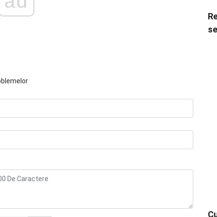
ad
Re
se
oblemelor
Cu