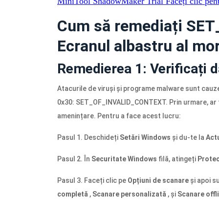
MiniTool ShadowMaker Trial
Faceți clic pen
Cum să remediați SE
Ecranul albastru al mo
Remedierea 1: Verificați
Atacurile de viruși și programe malware sunt cauze
0x30: SET_OF_INVALID_CONTEXT. Prin urmare, ar tr
amenințare. Pentru a face acest lucru:
Pasul 1. Deschideți
Setări Windows
și du-te la
Actu
Pasul 2. În
Securitate Windows
filă, atingeți
Protec
Pasul 3. Faceți clic pe
Opțiuni de scanare
și apoi su
completă
,
Scanare personalizată
, și
Scanare offl