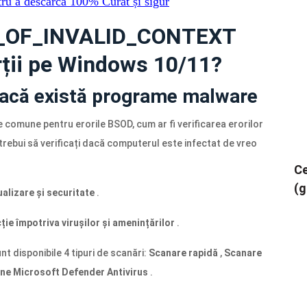
tru a descărca
100%
Curat și sigur
T_OF_INVALID_CONTEXT
rții pe Windows 10/11?
 dacă există programe malware
 comune pentru erorile BSOD, cum ar fi verificarea erorilor
ebui să verificați dacă computerul este infectat de vreo
Ce
(g
alizare și securitate
.
ție împotriva virușilor și amenințărilor
.
nt disponibile 4 tipuri de scanări:
Scanare rapidă
,
Scanare
ine Microsoft Defender Antivirus
.