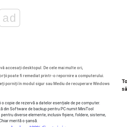
ad
 vă accesați desktopul. De cele mai multe ori,
i poate fi remediat printr-o repornire a computerului.
To
teți porniți în modul sigur sau Mediu de recuperare Windows
să
 o copie de rezervă a datelor esențiale de pe computer.
ată din Software de backup pentru PC numit MiniTool
entru diverse elemente, inclusiv fișiere, foldere, sisteme,
 Chiar merită o șansă.