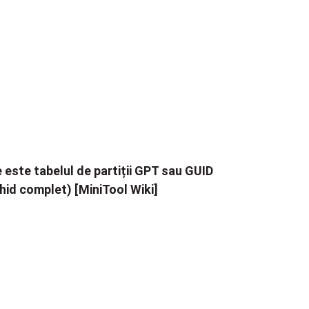
 este tabelul de partiții GPT sau GUID
hid complet) [MiniTool Wiki]