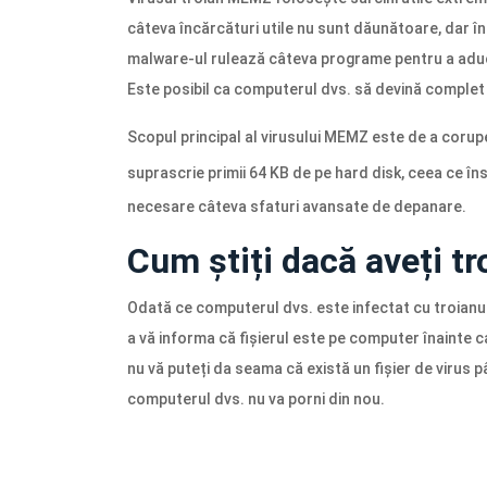
câteva încărcături utile nu sunt dăunătoare, dar 
malware-ul rulează câteva programe pentru a aduce
Este posibil ca computerul dvs. să devină complet i
Scopul principal al virusului MEMZ este de a coru
suprascrie primii 64 KB de pe hard disk, ceea ce 
necesare câteva sfaturi avansate de depanare.
Cum știți dacă aveți 
Odată ce computerul dvs. este infectat cu troianul
a vă informa că fișierul este pe computer înainte c
nu vă puteți da seama că există un fișier de virus
computerul dvs. nu va porni din nou.