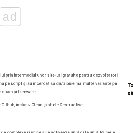
ad
lui prin intermediul unor site-uri gratuite pentru dezvoltatori
a pe script și au încercat să distribuie mai multe variante pe
To
e spam și freeware.
să
 Github, inclusiv Clean și altele Destructive.
de complexe și unice și le activează unul câte unul. Primele