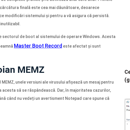
încărcătura finală este cea mai dăunătoare, deoarece
 modificări sistemului și pentru a vă asigura că persistă.
nutilizabil.
pe sectorul de boot al sistemului de operare Windows. Acesta
Master Boot Record
înseamnă
este afectat și sunt
troian MEMZ
Ce
(g
 MEMZ, unele versiuni ale virusului afișează un mesaj pentru
a acesta să se răspândească. Dar, în majoritatea cazurilor,
 până când nu vedeți un avertisment Notepad care spune că