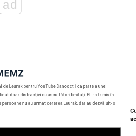
ad
n MEMZ
ial de Leurak pentru YouTube Danooct1 ca parte a unei
nat doar distracției cu ascultători limitați. El l-a trimis în
e persoane nu au urmat cererea Leurak, dar au dezvăluit-o
Cu
ac