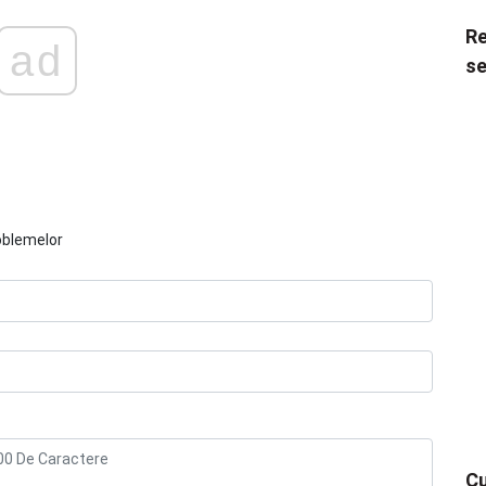
Re
ad
se
oblemelor
Cu