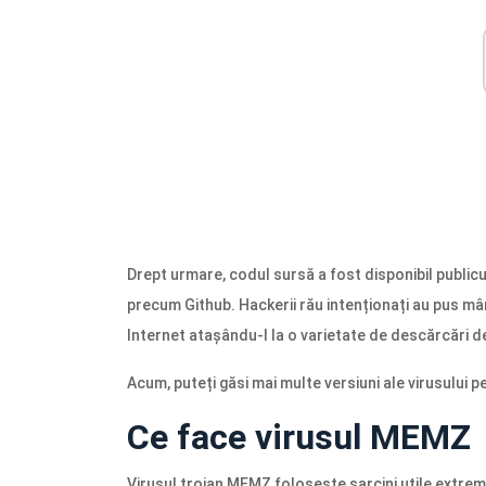
Drept urmare, codul sursă a fost disponibil publicu
precum Github. Hackerii rău intenționați au pus mân
Internet atașându-l la o varietate de descărcări d
Acum, puteți găsi mai multe versiuni ale virusului pe
Ce face virusul MEMZ
Virusul troian MEMZ folosește sarcini utile extrem 