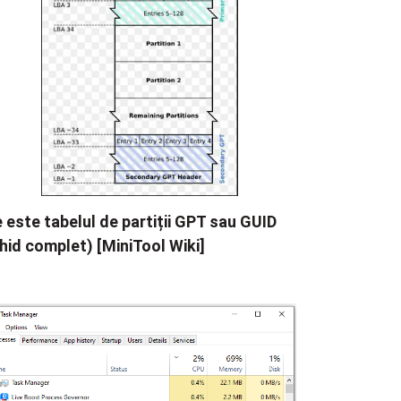
 este tabelul de partiții GPT sau GUID
hid complet) [MiniTool Wiki]