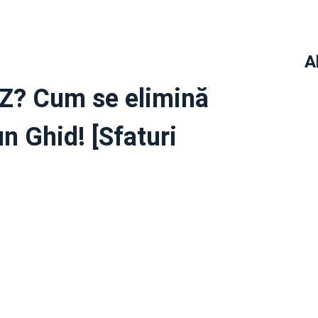
A
Z? Cum se elimină
un Ghid! [Sfaturi