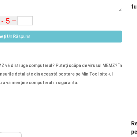
fu
neți Un Răspuns
Z vă distruge computerul? Puteți scăpa de virusul MEMZ? În
unsurile detaliate din această postare pe MiniTool site-ul
ru a vă menține computerul în siguranță.
Re
pe